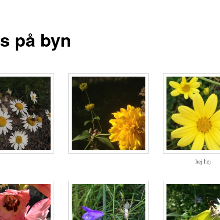
s på byn
hej hej